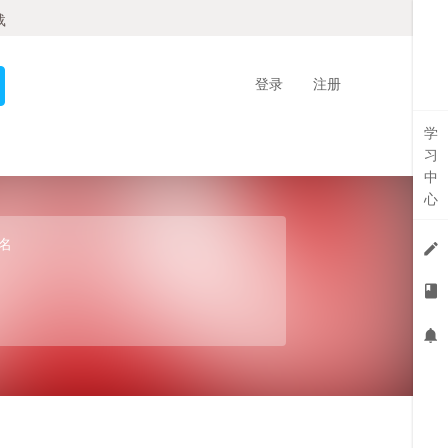
载
登录
注册
学
习
中
心
名