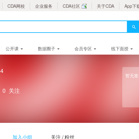
CDA网校
企业服务
CDA社区
关于CDA
App下
公开课
数据圈子
会员专区
线下面授
54
暂无签
0
关注
加入小组
关注 / 粉丝