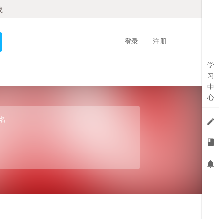
载
登录
注册
学
习
中
心
名