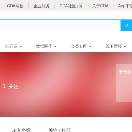
CDA网校
企业服务
CDA社区
关于CDA
App下
公开课
数据圈子
会员专区
线下面授
暂无签
0
关注
加入小组
关注 / 粉丝