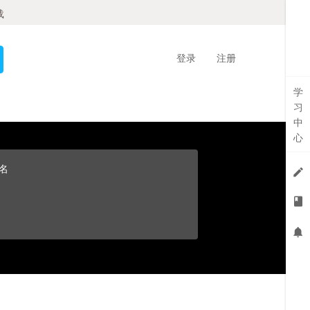
载
登录
注册
学
习
中
心
名