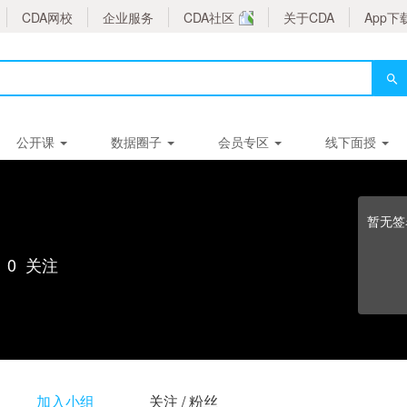
CDA网校
企业服务
CDA社区
关于CDA
App下
公开课
数据圈子
会员专区
线下面授
暂无签
0
关注
加入小组
关注 / 粉丝