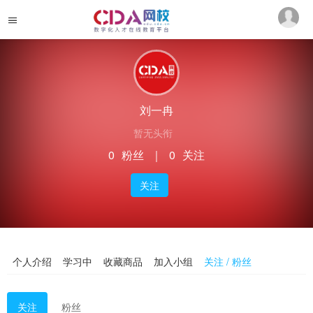
刘一冉
暂无头衔
0
粉丝
｜
0
关注
关注
个人介绍
学习中
收藏商品
加入小组
关注 / 粉丝
关注
粉丝