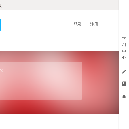
载
登录
注册
学
习
中
心
名