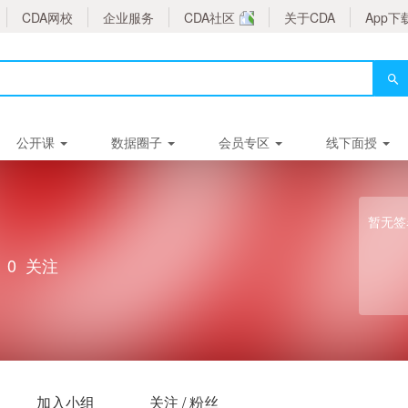
CDA网校
企业服务
CDA社区
关于CDA
App下
公开课
数据圈子
会员专区
线下面授
暂无签
0
关注
加入小组
关注 / 粉丝