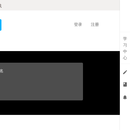
载
登录
注册
学
习
中
心
名