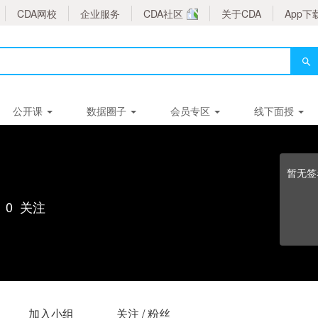
CDA网校
企业服务
CDA社区
关于CDA
App下
公开课
数据圈子
会员专区
线下面授
暂无签
0
关注
加入小组
关注 / 粉丝