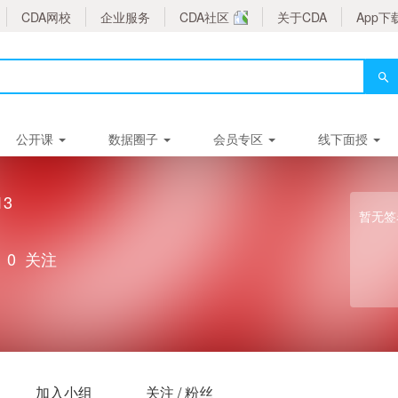
CDA网校
企业服务
CDA社区
关于CDA
App下
公开课
数据圈子
会员专区
线下面授
13
暂无签
0
关注
加入小组
关注 / 粉丝