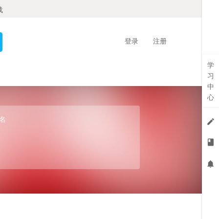
载
登录
注册
学
习
中
心
名