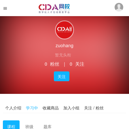
zuohang
暂无头衔
0
粉丝
｜
0
关注
关注
个人介绍
学习中
收藏商品
加入小组
关注 / 粉丝
课程
班级
题库