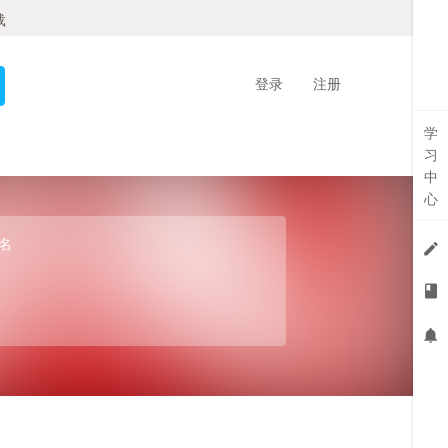
载
登录
注册
学
习
中
心
名