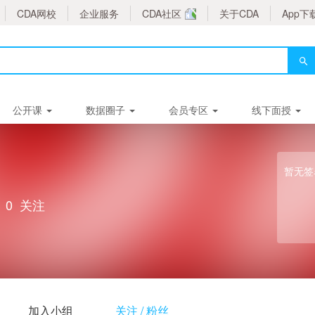
CDA网校
企业服务
CDA社区
关于CDA
App下
公开课
数据圈子
会员专区
线下面授
暂无签
0
关注
加入小组
关注 / 粉丝