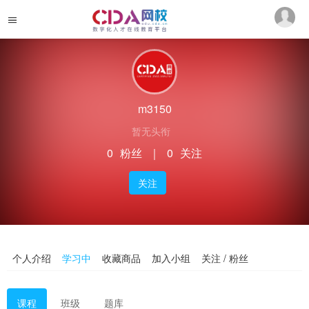
m3150
暂无头衔
0
粉丝
｜
0
关注
关注
个人介绍
学习中
收藏商品
加入小组
关注 / 粉丝
课程
班级
题库