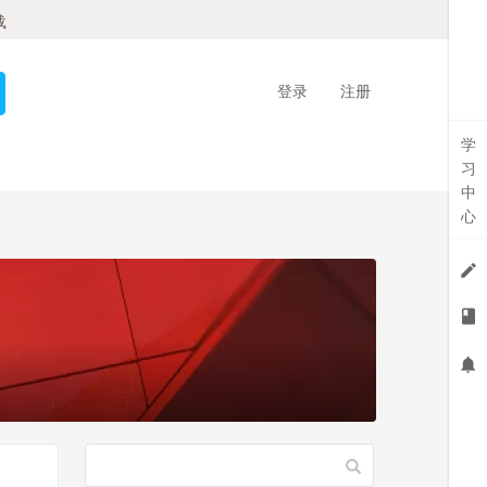
载
登录
注册
学
习
中
心