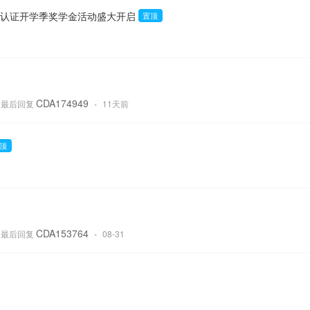
A 认证开学季奖学金活动盛大开启
置顶
CDA174949
最后回复
•
11天前
顶
CDA153764
最后回复
•
08-31