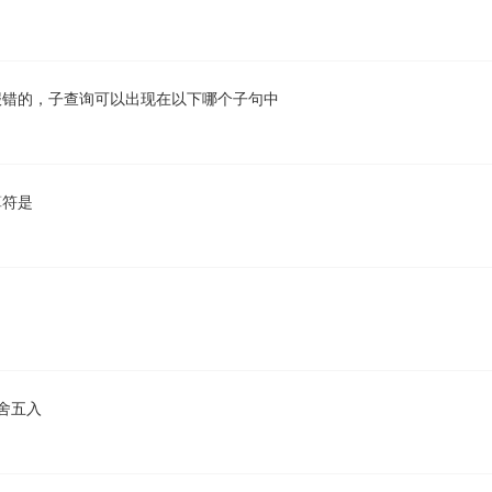
报错的，子查询可以出现在以下哪个子句中
算符是
四舍五入