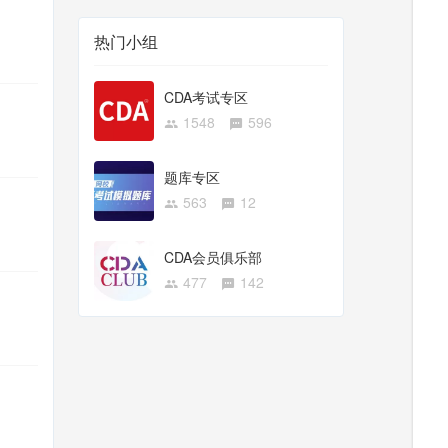
热门小组
CDA考试专区
1548
596
题库专区
563
12
CDA会员俱乐部
477
142