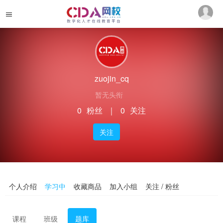
zuojin_cq
暂无头衔
0
粉丝
｜
0
关注
关注
个人介绍
学习中
收藏商品
加入小组
关注 / 粉丝
课程
班级
题库