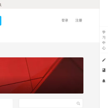
载
登录
注册
学
习
中
心