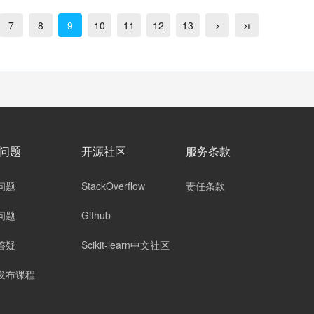
7
8
9
10
11
12
13
问题
开源社区
服务条款
问题
StackOverflow
责任条款
问题
Github
答疑
Scikit-learn中文社区
发布课程