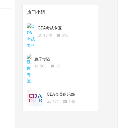
热门小组
CDA考试专区
1548
596
题库专区
563
12
CDA会员俱乐部
477
142