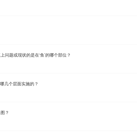
？
上问题或现状的是在‘鱼’的哪个部位？
列哪几个层面实施的？
果图？