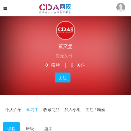
董奕雯
暂无头衔
0
粉丝
｜
0
关注
关注
个人介绍
学习中
收藏商品
加入小组
关注 / 粉丝
课程
班级
题库