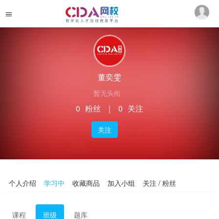
董奕雯
暂无头衔
0
粉丝
｜
0
关注
关注
个人介绍
学习中
收藏商品
加入小组
关注 / 粉丝
课程
班级
题库