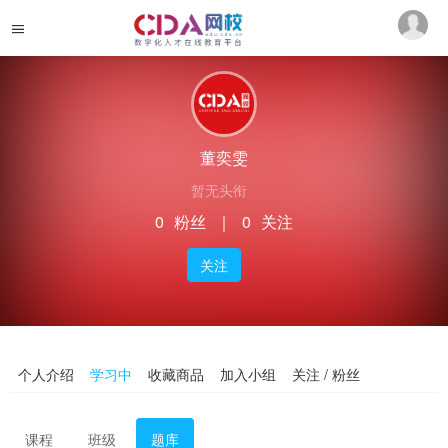
董奕雯
暂无头衔
0
粉丝
｜
0
关注
关注
个人介绍
学习中
收藏商品
加入小组
关注 / 粉丝
课程
班级
题库