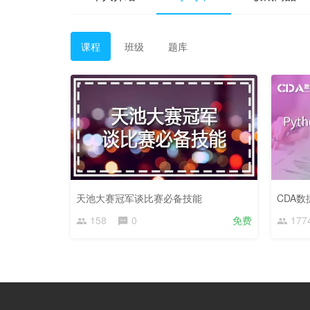
课程
班级
题库
天池大赛冠军谈比赛必备技能
CDA
158
0
免费
177