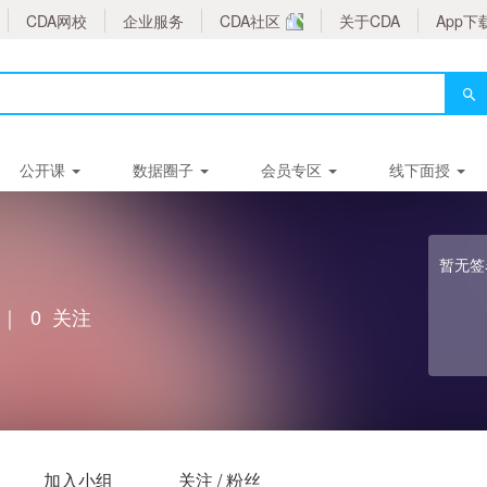
CDA网校
企业服务
CDA社区
关于CDA
App下
公开课
数据圈子
会员专区
线下面授
暂无签
｜
0
关注
加入小组
关注 / 粉丝