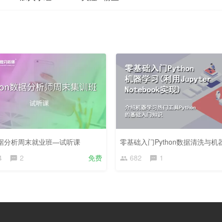
数据分析周末就业班—试听课
零基础入门Python数据清洗与机
4
2
免费
682
1