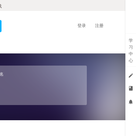
载
登录
注册
学
习
中
心
名