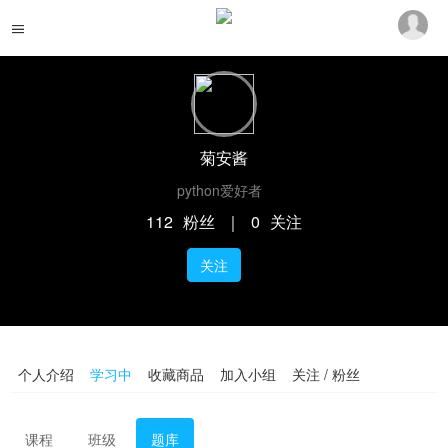
菊安酱
python爱好者
112
粉丝
｜
0
关注
关注
个人介绍
学习中
收藏商品
加入小组
关注 / 粉丝
课程
班级
题库